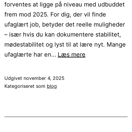
forventes at ligge på niveau med udbuddet
frem mod 2025. For dig, der vil finde
ufaglært job, betyder det reelle muligheder
– især hvis du kan dokumentere stabilitet,
mødestabilitet og lyst til at lære nyt. Mange
Rekruttering
ufaglærte har en…
Læs mere
af
ufaglærte:
Udgivet
november 4, 2025
Sådan
Kategoriseret som
blog
finder
vi
de
rette