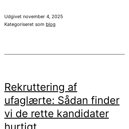
mobil
til
Udgivet
november 4, 2025
medarbejdere:
Kategoriseret som
blog
sådan
vælger
du
det
rigtige
abonnement
Rekruttering af
ufaglærte: Sådan finder
vi de rette kandidater
hurtigt