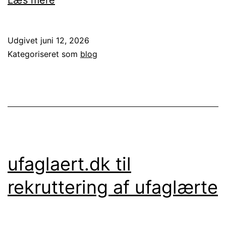
kræver
godt
Udgivet
juni 12, 2026
internet
Kategoriseret som
blog
i
9000
aalborg
ufaglaert.dk til
rekruttering af ufaglærte