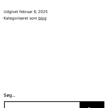
ved
at
Udgivet
februar 6, 2025
bruge
Kategoriseret som
blog
et
vikarbureau
til
personaleadministration
Søg…