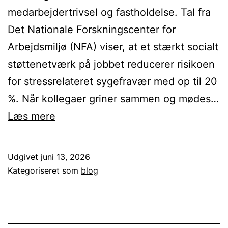
medarbejdertrivsel og fastholdelse. Tal fra
Det Nationale Forskningscenter for
Arbejdsmiljø (NFA) viser, at et stærkt socialt
støttenetværk på jobbet reducerer risikoen
for stressrelateret sygefravær med op til 20
%. Når kollegaer griner sammen og mødes…
Ryst
Læs mere
kollegerne
sammen
Udgivet
juni 13, 2026
med
Kategoriseret som
blog
sjove
selskabslege
til