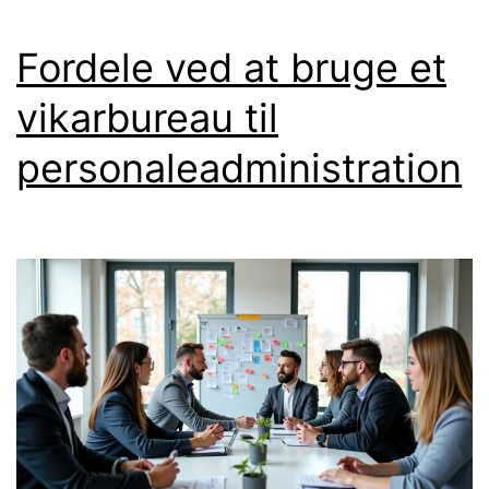
kandidater
hurtigt
Fordele ved at bruge et
vikarbureau til
personaleadministration